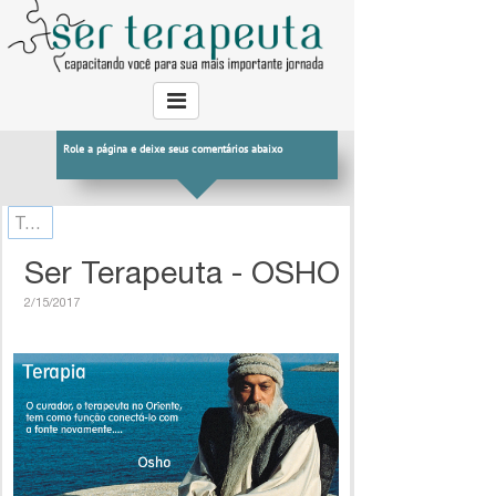
Role a página e deixe seus comentários abaixo
Terapeuta
Ser Terapeuta - OSHO
2/15/2017