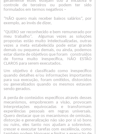
geralmente estes estejam sob a iniciativa e
controle de terceiros ou podem ter sido
formulados em termos negativos –
“NÃO quero mais receber baixos salários”, por
exemplo, ao invés de dizer,
“QUERO ser reconhecido e bem remunerado por
meu trabalho”. Algumas vezes as soluções
propostas estão muito intelectualizadas, outras
vezes a meta estabelecida pode estar grande
demais ou pequena demais, ou ainda, podemos
estar diante de objetivos que foram construídos
de forma muito inespecífica, NÃO ESTÃO
CLAROS para serem executados.
Um objetivo é classificado como inespecífico
quando detalhes e/ou informações importantes
para sua execução, foram omitidos, distorcidos
ou generalizados quando os mesmos estavam
sendo gerados.
A perda de conteúdos específicos através desses
mecanismos, empobrecem a visão, provocam
interpretações equivocadas e transformam
experiências pessoais em regras universais.
Quero destacar que os mecanismos de omissão,
distorção e generalização não são por si só bons
ou ruins, eles tanto nos ajudam a sobreviver,
crescer e executar tarefas com excelência, como
também podem bloquear e limitar a execução de