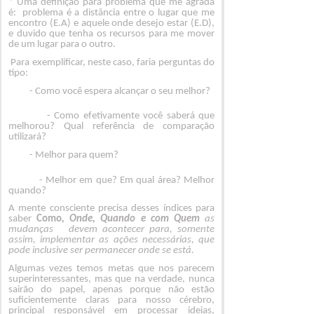
* Uma definição para problema que me agrada
é: problema é a distância entre o lugar que me
encontro (E.A) e aquele onde desejo estar (E.D),
e duvido que tenha os recursos para me mover
de um lugar para o outro.
Para exemplificar, neste caso, faria perguntas do
tipo:
- Como você espera alcançar o seu melhor?
- Como efetivamente você saberá que
melhorou? Qual referência de comparação
utilizará?
- Melhor para quem?
- Melhor em que? Em qual área? Melhor
quando?
A mente consciente precisa desses índices para
saber
Como
, Onde, Quando e com Quem
as
mudanças devem acontecer para, somente
assim, implementar as ações necessárias, que
pode inclusive ser permanecer onde se está.
Algumas vezes temos metas que nos parecem
superinteressantes, mas que na verdade, nunca
sairão do papel, apenas porque não estão
suficientemente claras para nosso cérebro,
principal responsável em processar ideias,