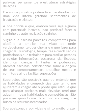
palavras, pensamentos e estruturar estratégias
de ações.
E é aí que projetos podem ficar paralisados por
uma vida inteira gerando sentimentos de
frustração e tristeza.
A boa notícia é que, embora você seja alguém
com potenciais incríveis, não precisará fazer o
caminho da auto realização sozinho.
Sugiro que escolha parceiros competentes para
ajudá-lo a ampliar sua visão de onde
verdadeiramente quer chegar e o que fazer para
chegar lá. Psicólogos, terapeutas e coach são os
profissionais que trabalham para auxiliar pessoas
a coletar informações, esclarecer significados,
identificar crenças limitantes e poderosas,
oferecer escolhas, conscientizar sobre a origem
de seus comportamentos, trabalhar medos e
conflitos e ainda facilitar superações.
Superações são possíveis quando entendo que
as habilidades e competências que tenho me
ajudaram a chegar até o ponto que estou e que
para alcançar posições mais elevadas terei que
adquirir novas habilidades e competências. São
possíveis quando me determino a conseguir e
busco os recursos necessários.
Sou apaixonada por vidas e sinto muito prazer